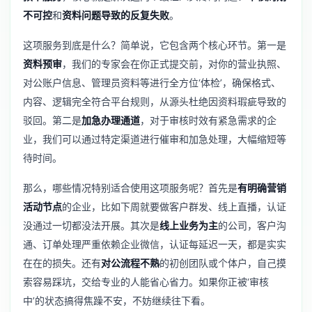
不可控
和
资料问题导致的反复失败
。
这项服务到底是什么？简单说，它包含两个核心环节。第一是
资料预审
，我们的专家会在你正式提交前，对你的营业执照、
对公账户信息、管理员资料等进行全方位‘体检’，确保格式、
内容、逻辑完全符合平台规则，从源头杜绝因资料瑕疵导致的
驳回。第二是
加急办理通道
，对于审核时效有紧急需求的企
业，我们可以通过特定渠道进行催审和加急处理，大幅缩短等
待时间。
那么，哪些情况特别适合使用这项服务呢？首先是
有明确营销
活动节点
的企业，比如下周就要做客户群发、线上直播，认证
没通过一切都没法开展。其次是
线上业务为主
的公司，客户沟
通、订单处理严重依赖企业微信，认证每延迟一天，都是实实
在在的损失。还有
对公流程不熟
的初创团队或个体户，自己摸
索容易踩坑，交给专业的人能省心省力。如果你正被‘审核
中’的状态搞得焦躁不安，不妨继续往下看。