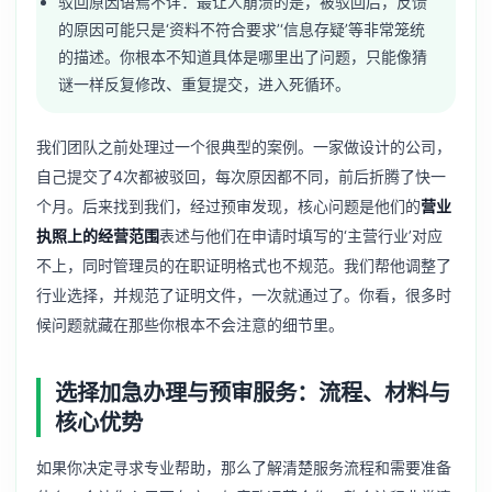
驳回原因语焉不详：最让人崩溃的是，被驳回后，反馈
的原因可能只是‘资料不符合要求’‘信息存疑’等非常笼统
的描述。你根本不知道具体是哪里出了问题，只能像猜
谜一样反复修改、重复提交，进入死循环。
我们团队之前处理过一个很典型的案例。一家做设计的公司，
自己提交了4次都被驳回，每次原因都不同，前后折腾了快一
个月。后来找到我们，经过预审发现，核心问题是他们的
营业
执照上的经营范围
表述与他们在申请时填写的‘主营行业’对应
不上，同时管理员的在职证明格式也不规范。我们帮他调整了
行业选择，并规范了证明文件，一次就通过了。你看，很多时
候问题就藏在那些你根本不会注意的细节里。
选择加急办理与预审服务：流程、材料与
核心优势
如果你决定寻求专业帮助，那么了解清楚服务流程和需要准备