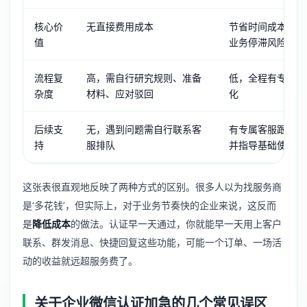
核心价
无直接费用成本
节省时间成本、机
值
业务停滞风险
流程复
高，需自行研究规则、准备
低，全程有专家指
杂度
材料、应对驳回
化
后续支
无，遇到问题需自行联系客
有专属客服跟进，
持
服排队
并指导基础使用
这张表很直观地反映了两种方式的区别。很多人以为找服务商
是‘多花钱’，但实际上，对于业务节奏快的企业来说，这反而
是
降低成本
的做法。认证早一天通过，你就能早一天用上客户
联系、群发消息、快捷回复这些功能，可能一个订单、一场活
动的收益就远超服务费了。
关于企业微信认证加急的几个常见误区