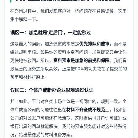
在咨询过程中，我们发现客户对一些问题存在普遍误解，这里
集中解释一下。
误区一：加急就是‘走后门’，一定能秒过
这是最大的误解。加急通道的本质是
优先排队和催审
，而不是
绕过规则审核。如果你的资料本身有问题，加急提交只会让你
更快地被驳回。所以，
资料预审是加急的前提和保障
。我们音
致运营的服务之所以高效，正是把90%的功夫花在了提交前的
预审和材料打磨上。
误区二：个体户或新办企业很难通过认证
并非如此。平台对各类市场主体是一视同仁的，规则一致。个
体户或新公司的问题往往出在
材料不齐全或不规范
上。比如新
公司的对公账户可能还在激活期，这时提供《开户许可证》或
银行出具的回单就能解决。我们的预审服务能针对这些特殊情
况，给出最稳妥的材料准备方案。