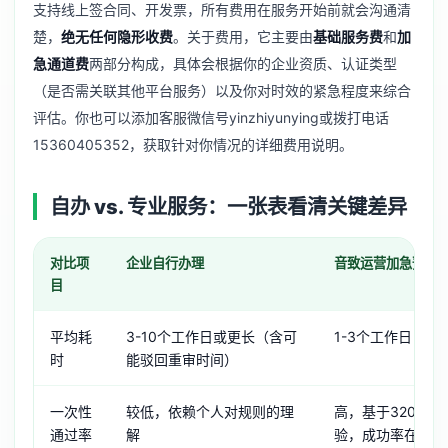
支持线上签合同、开发票，所有费用在服务开始前就会沟通清
楚，
绝无任何隐形收费
。关于费用，它主要由
基础服务费
和
加
急通道费
两部分构成，具体会根据你的企业资质、认证类型
（是否需关联其他平台服务）以及你对时效的紧急程度来综合
评估。你也可以添加客服微信号yinzhiyunying或拨打电话
15360405352，获取针对你情况的详细费用说明。
自办 vs. 专业服务：一张表看清关键差异
对比项
企业自行办理
音致运营加急预审
目
平均耗
3-10个工作日或更长（含可
1-3个工作日（
时
能驳回重审时间）
一次性
较低，依赖个人对规则的理
高，基于3200+
通过率
解
验，成功率在98