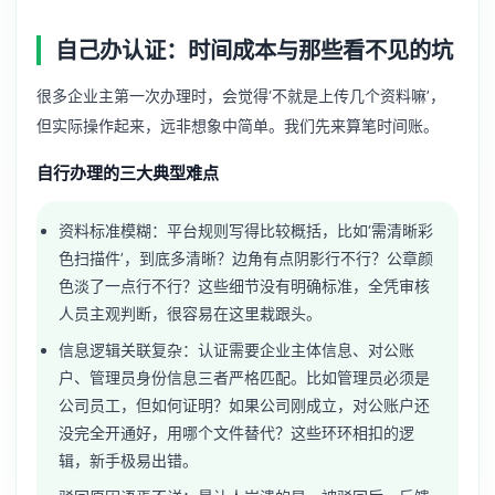
自己办认证：时间成本与那些看不见的坑
很多企业主第一次办理时，会觉得‘不就是上传几个资料嘛’，
但实际操作起来，远非想象中简单。我们先来算笔时间账。
自行办理的三大典型难点
资料标准模糊：平台规则写得比较概括，比如‘需清晰彩
色扫描件’，到底多清晰？边角有点阴影行不行？公章颜
色淡了一点行不行？这些细节没有明确标准，全凭审核
人员主观判断，很容易在这里栽跟头。
信息逻辑关联复杂：认证需要企业主体信息、对公账
户、管理员身份信息三者严格匹配。比如管理员必须是
公司员工，但如何证明？如果公司刚成立，对公账户还
没完全开通好，用哪个文件替代？这些环环相扣的逻
辑，新手极易出错。