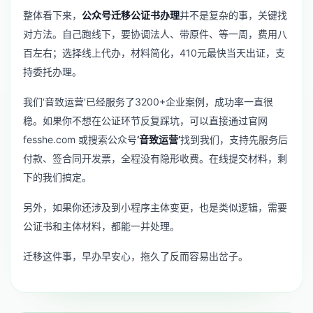
整体看下来，
公众号迁移公证书办理
并不是复杂的事，关键找
对方法。自己跑线下，要协调法人、带原件、等一周，费用八
百左右；选择线上代办，材料简化，410元最快当天出证，支
持委托办理。
我们‘音致运营’已经服务了3200+企业案例，成功率一直很
稳。如果你不想在公证环节反复踩坑，可以直接通过官网
fesshe.com 或搜索公众号
‘音致运营’
找到我们，支持先服务后
付款、签合同开发票，全程没有隐形收费。在线提交材料，剩
下的我们搞定。
另外，如果你还涉及到
小程序主体变更
，也是类似逻辑，需要
公证书和主体材料，都能一并处理。
迁移这件事，早办早安心，拖久了反而容易出岔子。