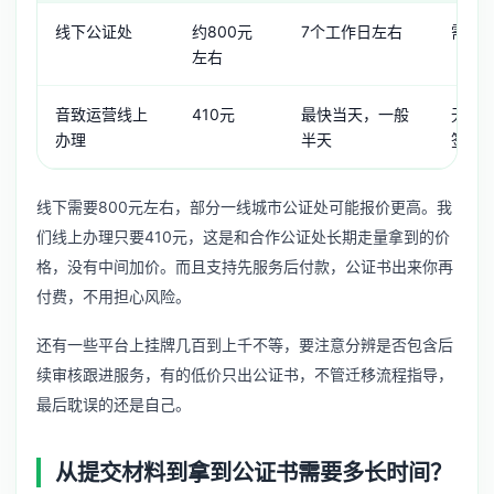
线下公证处
约800元
7个工作日左右
需原
左右
音致运营线上
410元
最快当天，一般
无需
办理
半天
签字
线下需要800元左右，部分一线城市公证处可能报价更高。我
们线上办理只要410元，这是和合作公证处长期走量拿到的价
格，没有中间加价。而且支持先服务后付款，公证书出来你再
付费，不用担心风险。
还有一些平台上挂牌几百到上千不等，要注意分辨是否包含后
续审核跟进服务，有的低价只出公证书，不管迁移流程指导，
最后耽误的还是自己。
从提交材料到拿到公证书需要多长时间？