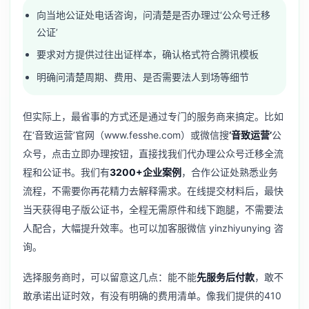
向当地公证处电话咨询，问清楚是否办理过‘公众号迁移
公证’
要求对方提供过往出证样本，确认格式符合腾讯模板
明确问清楚周期、费用、是否需要法人到场等细节
但实际上，最省事的方式还是通过专门的服务商来搞定。比如
在‘音致运营’官网（www.fesshe.com）或微信搜
‘音致运营’
公
众号，点击立即办理按钮，直接找我们代办理公众号迁移全流
程和公证书。我们有
3200+企业案例
，合作公证处熟悉业务
流程，不需要你再花精力去解释需求。在线提交材料后，最快
当天获得电子版公证书，全程无需原件和线下跑腿，不需要法
人配合，大幅提升效率。也可以加客服微信 yinzhiyunying 咨
询。
选择服务商时，可以留意这几点：能不能
先服务后付款
，敢不
敢承诺出证时效，有没有明确的费用清单。像我们提供的410