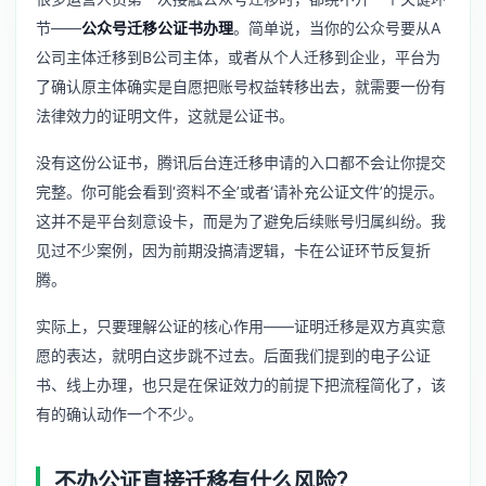
节——
公众号迁移公证书办理
。简单说，当你的公众号要从A
公司主体迁移到B公司主体，或者从个人迁移到企业，平台为
了确认原主体确实是自愿把账号权益转移出去，就需要一份有
法律效力的证明文件，这就是公证书。
没有这份公证书，腾讯后台连迁移申请的入口都不会让你提交
完整。你可能会看到‘资料不全’或者‘请补充公证文件’的提示。
这并不是平台刻意设卡，而是为了避免后续账号归属纠纷。我
见过不少案例，因为前期没搞清逻辑，卡在公证环节反复折
腾。
实际上，只要理解公证的核心作用——证明迁移是双方真实意
愿的表达，就明白这步跳不过去。后面我们提到的电子公证
书、线上办理，也只是在保证效力的前提下把流程简化了，该
有的确认动作一个不少。
不办公证直接迁移有什么风险？