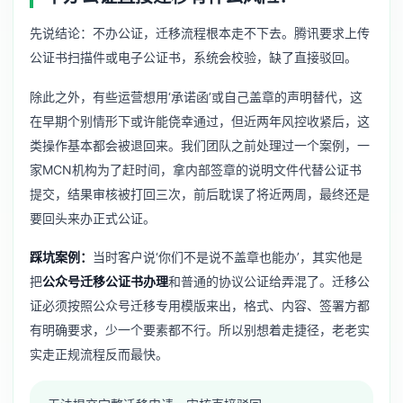
先说结论：不办公证，迁移流程根本走不下去。腾讯要求上传
公证书扫描件或电子公证书，系统会校验，缺了直接驳回。
除此之外，有些运营想用‘承诺函’或自己盖章的声明替代，这
在早期个别情形下或许能侥幸通过，但近两年风控收紧后，这
类操作基本都会被退回来。我们团队之前处理过一个案例，一
家MCN机构为了赶时间，拿内部签章的说明文件代替公证书
提交，结果审核被打回三次，前后耽误了将近两周，最终还是
要回头来办正式公证。
踩坑案例：
当时客户说‘你们不是说不盖章也能办’，其实他是
把
公众号迁移公证书办理
和普通的协议公证给弄混了。迁移公
证必须按照公众号迁移专用模版来出，格式、内容、签署方都
有明确要求，少一个要素都不行。所以别想着走捷径，老老实
实走正规流程反而最快。