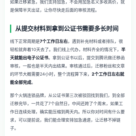
如果迁移紧急，我们支持加急，不会用加急名义多收高价，就
是保障半天出证，让你尽快走后面的审核流程。
从提交材料到拿到公证书需要多长时间
线下正常周期是
7个工作日左右
，遇到补充材料或者排队，很
轻松就奔着10天去了。我们线上代办，材料齐全的情况下，
半
天就能出电子公证书
。拿到公证书以后，提交到腾讯做迁移函
审核，一般也是半天内出结果。审核通过后，迁移粉丝和文章
的环节大概需要24小时，整个流程算下来，
2个工作日左右就
能全部完成
。
那个火锅连锁品牌，从公证书第三次被驳回找到我们，到全部
迁移完毕，一共花了7个自然日，中间还跨了个周末，如果工
作日连续处理，确实能压缩到两天内。所以你对时间有什么要
求，可以提前说，我们能合理安排加急通道，让迁移不掉链
子。