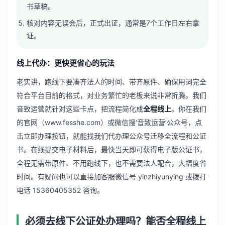
书草稿。
核对内容无误会后，正式出证，通常是7个工作日左右拿
证。
线上代办：更快更省心的玩法
老实讲，跑线下要凑齐法人的时间、带齐原件、确保用词完全
符合平台目前的格式，对业务繁忙的老板来说非常折腾。我们
音致运营就针对这些卡点，把流程简化成
全程线上
。你在我们
的官网（www.fesshe.com）或微信搜‘音致运营’公众号，点
击立即办理按钮，就能找我们代办理公众号迁移全流程和公证
书。在线提交电子材料后，最快当天即可获得电子版公证书，
全程无需带原件、不用跑线下，也不需要法人配合，大幅度省
时间。有疑问也可以直接加客服微信号 yinzhiyunying 或拨打
电话 15360405352 咨询。
必须去线下公证处办理吗？能否全程线上