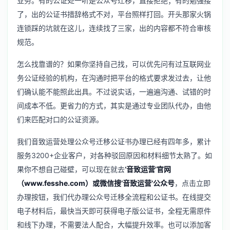
业务。有的公证处一听是公众号迁移，直接拒绝；有的勉强接
了，出的公证书措辞格式不对，平台照样打回。开头那家火锅
连锁踩的坑就在这儿，连续找了三家，出的内容都不符合审核
规范。
怎么找靠谱的？如果你坚持自己找，可以优先问有过互联网业
务公证经验的机构，在沟通时把平台的格式要求发过去，让他
们确认能不能照此出具。不过说实话，一遍遍沟通、试错的时
间成本不低。更省力的方式，其实是通过专业团队代办，由他
们来匹配对口的公证资源。
我们音致运营处理公众号迁移公证书办理已经有四年多，累计
服务3200+企业客户，对各种驳回原因和材料细节太熟了。如
果你不想自己碰壁，可以现在就去
‘音致运营’官网
（www.fesshe.com）或微信搜‘音致运营’公众号
，点击立即
办理按钮，我们代办理公众号迁移全流程和公证书。在线提交
电子材料后，最快当天即可获得电子版公证书，全程无需原件
和线下办理，不需要法人配合，大幅提升效率。也可以添加客