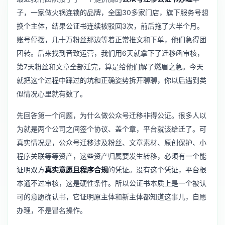
子，一家做火锅连锁的品牌，全国30多家门店，旗下服务号想
换个主体，结果公证书连续被驳回3次，前后拖了大半个月。
账号停摆，几十万粉丝那边等着正常推文和下单，他们急得团
团转。后来找到音致运营，我们用6天就拿下了迁移函审核，
第7天粉丝和文章全部迁完，算是给他们解了燃眉之急。今天
就把这个过程中踩过的坑和正确姿势拆开聊聊，你以后遇到类
似情况心里就有数了。
先回答第一个问题，为什么做公众号迁移非得公证。很多人以
为就是两个公司之间签个协议、盖个章，平台就该给迁了。可
真实情况是，公众号迁移涉及粉丝、文章素材、原创保护、小
程序关联等等资产，这些资产归属要发生转移，必须有一个能
证明双方
真实意愿且程序合规
的凭证。没有这个凭证，平台根
本通不过审核，这是硬性条件。所以公证书本质上是一个被认
可的意愿确认书，它证明原主体和新主体都知道这事儿，自愿
办理，不是冒名操作。