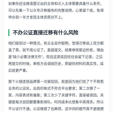
如果你还没搞清楚迁出的主体和迁入主体需要具备什么条件，
可以先看一下
公众号迁移服务
的完整说明，心里留个底，免得
申办到一半才发现主体资质对不上。
不办公证直接迁移有什么风险
咱们碰到过一种情况，有企业自作聪明，觉得迁移函上双方都
盖了章，就不用公证了，直接提交。结果审核那边秒拒，理由
是“缺少必要法律文件”。而且这类驳回往往会留下记录，之后
再提交的时候，审核方会调阅历史，质疑你材料的真实性，延
后就更严重。
那个火锅连锁品牌第一次被驳回，就是因为他们找了个不熟悉
业务的公证处，出具的格式不符合平台要求；第二次换了一
家，内容表述有偏差；第三次少了关键字符，直接被退回。关
键是每次驳回都要重新排队，时间成本比想象中高得多。所以
不公证行不通，公证做错了也麻烦，这中间的细节真不是随便