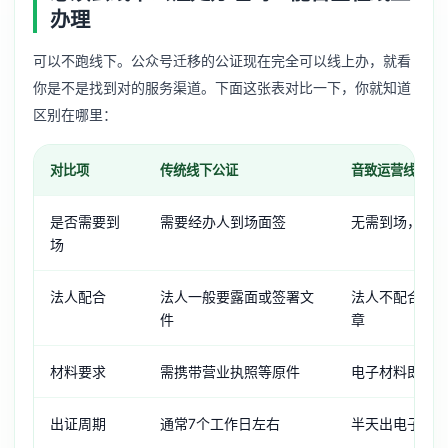
办理
可以不跑线下。公众号迁移的公证现在完全可以线上办，就看
你是不是找到对的服务渠道。下面这张表对比一下，你就知道
区别在哪里：
对比项
传统线下公证
音致运营线上代
是否需要到
需要经办人到场面签
无需到场，全
场
法人配合
法人一般要露面或签署文
法人不配合只
件
章
材料要求
需携带营业执照等原件
电子材料即可
出证周期
通常7个工作日左右
半天出电子公