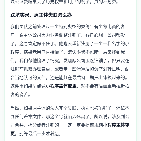
块公证费结果丢了历史权重和用户的例子，真的不划算。
踩坑实录：原主体失联怎么办
我们团队之前处理过一个特别典型的案例：有个做电商的客
户，原主体公司因为业务调整注销了。客户心想，公司都没
了，这号肯定保不住了。他跑去重新注册了一个一样名字的小
程序，结果老用户直接懵了，流失率惨不忍睹。后来找到我
们，我们帮他梳理了情况，发现原公司虽然注销了，但只要在
注销前抓紧办理变更，或者走一些清算后的资产划转证明，配
合当地认可的文件，还是能赶在最后窗口期把主体换过来的。
这件事如果早点做
小程序主体变更
，就不会有后面重新拉新拓
客的痛苦。
当然，如果原主体的法人完全失联、执照也被吊销了，还拿不
到任何盖章文件，那这个号就陷入死局了。所以说，涉及到公
司合并、拆分或者注销的，一定一定要提前规划
小程序主体变
更
，别等最后一步才着急。