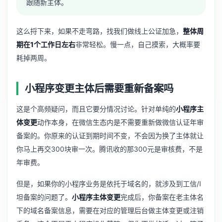
跟随新主体。
这么捋下来，如果不走弯路，找我们做线上公证加急，
整体周
期在1个工作日左右
非常轻松。慢一点，自己摸索，大概率要
耗掉两周。
小程序变更主体后需要重新备案吗
这是个高频疑问，而且它要分情况讨论。针对单纯的
小程序主
体变更
动作本身，在微信生态内是不需要重新做微信认证年审
备案的。你原来的认证到期时间不变，不会因为换了主体就让
你马上再交300块审一次。腾讯收的那300元是审核费，不是
年审费。
但是，如果你的小程序业务是依托于域名的，就涉及到工信/I
坦备案的问题了。
小程序主体变更
完成后，你备案在老主体名
下的域名备案信息，需要在对应的管理后台做主体变更或注销