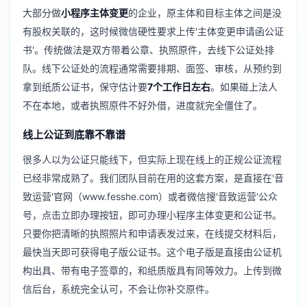
大部分做
小程序主体变更
的企业，原主体和目标主体之间是没
有股权关联的，这时候微信硬性要求上传'主体变更申请函公证
书'。传统做法是双方带着公章、执照原件，去线下公证处排
队。线下公证处的流程通常需要排期、面签、审核，从预约到
拿到纸质公证书，保守估计要
7个工作日左右
。如果碰上法人
不在本地，或者执照原件不好外借，进度就完全僵住了。
线上公证到底靠不靠谱
很多人以为公证只能线下，但实际上现在线上的正规公证流程
已经非常成熟了。我们团队目前在用的这套方案，是直接在'音
致运营'官网（www.fesshe.com）或者微信搜'音致运营'公众
号，点击立即办理按钮，即可办理小程序主体变更和公证书。
只要你把清晰的执照照片和申请表发过来，在线提交材料后，
最快当天即可获得电子版公证书。这个电子版是直接由公证机
构出具、带有电子签章的，和纸质版具有同等效力。上传到微
信后台，系统完全认可，不会让你补交原件。