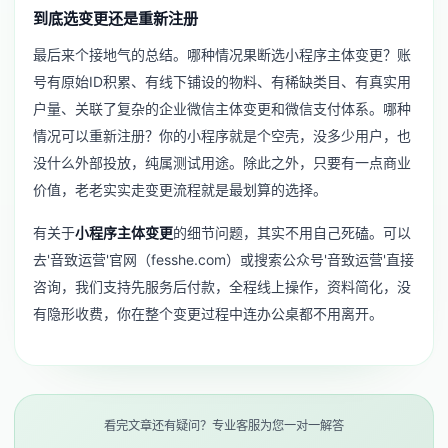
到底选变更还是重新注册
最后来个接地气的总结。哪种情况果断选小程序主体变更？账
号有原始ID积累、有线下铺设的物料、有稀缺类目、有真实用
户量、关联了复杂的
企业微信主体变更
和微信支付体系。哪种
情况可以重新注册？你的小程序就是个空壳，没多少用户，也
没什么外部投放，纯属测试用途。除此之外，只要有一点商业
价值，老老实实走变更流程就是最划算的选择。
有关于
小程序主体变更
的细节问题，其实不用自己死磕。可以
去'音致运营'官网（fesshe.com）或搜索公众号'音致运营'直接
咨询，我们支持先服务后付款，全程线上操作，资料简化，没
有隐形收费，你在整个变更过程中连办公桌都不用离开。
看完文章还有疑问？专业客服为您一对一解答