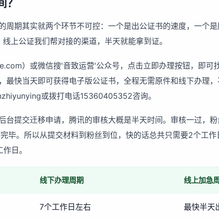
间？
的周期其实就两个环节不可控：一个是出公证书的速度，一个是
，线上公证我们帮对接的渠道，半天就能拿到证。
sshe.com）或微信搜'音致运营'公众号，点击立即办理按钮，
，最快当天即可获得电子版公证书，全程无需原件和线下办理，
iyunying或拨打电话15360405352咨询。
后台提交迁移申请，腾讯的审核大概是半天时间。审核一过，粉
移完毕。所以从提交材料到粉丝到位，快的话总共只需要2个工作
工作日。
线下办理周期
线上加急
7个工作日左右
最快半天