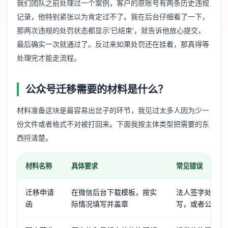
我们团队之前处理过一个案例，客户的原账号有两条历史违规
记录，他特别紧张以为肯定过不了。我在后台仔细看了一下，
那两次违规的处罚状态都显示'已结束'，就告诉他放心提交，
最后确实一次就通过了。反过来如果处罚还在挂着，那真得等
处理完才能走流程。
公众号迁移需要的材料是什么？
材料准备这块是最容易出岔子的环节，我见过太多人因为少一
份文件或者格式不对被打回来。下面我按主体类型把需要的东
西捋清楚。
材料名称
具体要求
常见错误
迁移申请
在微信后台下载模板，按实
法人签字处用打
函
际情况填写并盖章
写，或者公章盖