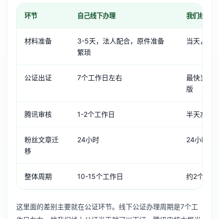
环节
自己线下办理
我们线上代
材料准备
3-5天，法人配合，原件准备
当天，电
繁琐
公证出证
7个工作日左右
最快当天
版
腾讯审核
1-2个工作日
半天左右
粉丝文章迁
24小时
24小时
移
整体周期
10-15个工作日
约2个工作
这里面的差别主要就在公证环节。线下公证办理周期是7个工