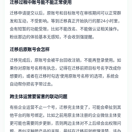
迁移过程中账号能不能正常使用
迁移申请提交以后，原账号和目标账号在审核期间可以正常群
发和互动，不受影响。等到迁移真正开始执行的那24小时里，
会有短暂的功能受限，比如不能改名、不能做认证相关操作。
粉丝那边的体验基本无感知，不会收到强提醒。
迁移后原账号会怎样
迁移完成后，原账号会被平台回收注销，不能再登录使用。如
果你对原账号名称有执念，记得在迁移前把目标号名字改成你
想要的，或者在迁移时勾选'使用原账号名称'的选项，系统会
自动帮你把名字带过去。
跨主体运营要留意的联动问题
有些企业运营不止一个号，迁移完主体变了，可能会牵扯到其
他平台的账号绑定。比如之前用原主体注册的
企业微信主体变
更
可能也需要同步更新，否则两边主体对不上后续会出权限问
题。类似这种跨产品的关联，最好在迁移前就梳理清楚，该办