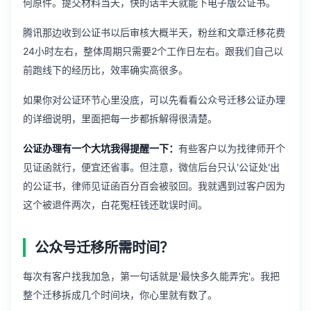
何原件。提交材料当天，快的话半天就能下电子版公证书。
腾讯那边收到公证书以后审核大概半天，粉丝和文章迁移花费
24小时左右，整体周期只需要2个工作日左右。跟我们自己以
前跑线下的经历比，效率确实高很多。
如果你对公证环节心里没底，可以先看看
公众号迁移公证办理
的详细说明，里面把每一步都拆解得很清楚。
公证办理有一个大坑我得提醒一下：
有些客户以为找律师开个
见证函就行，便宜还省事。但注意，微信后台只认'公证处'出
的公证书，律师见证函百分百会被驳回。我就遇到过客户因为
这个被退件两次，白花冤枉钱还耽误时间。
公众号迁移所需时间？
每次有客户找我加急，第一句话就是'最快多久能弄完'。我把
整个迁移拆成几个时间块，你心里就有数了。