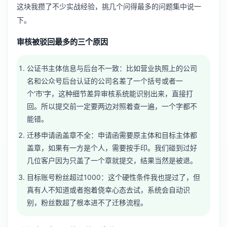
这块我攒了不少实战经验，挑几个问得最多的问题集中说一
下。
审核被驳回最多的三个原因
公证书主体信息与后台不一致：比如营业执照上的公司
名和公众号后台认证的公司名差了一个括号或者一
个'市'字，这种细节差异审核系统能识别出来，直接打
回。所以提交前一定要两边对照着查一遍，一个字都不
能错。
迁移申请函盖章不全：申请函需要原主体和目标主体都
盖章，如果有一方是个人，需要按手印。我们碰到过好
几位客户因为只盖了一个章就提交，结果当然是被退。
目标账号粉丝超过1000：这个硬性条件我也提过了，但
真有人不知道或者抱着侥幸心态去试，系统会自动识
别，粉丝数超了根本进不了迁移流程。