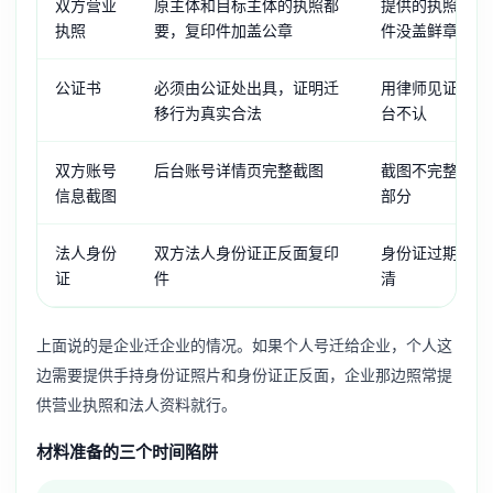
双方营业
原主体和目标主体的执照都
提供的执照已过
执照
要，复印件加盖公章
件没盖鲜章
公证书
必须由公证处出具，证明迁
用律师见证函代
移行为真实合法
台不认
双方账号
后台账号详情页完整截图
截图不完整，没
信息截图
部分
法人身份
双方法人身份证正反面复印
身份证过期或者
证
件
清
上面说的是企业迁企业的情况。如果个人号迁给企业，个人这
边需要提供手持身份证照片和身份证正反面，企业那边照常提
供营业执照和法人资料就行。
材料准备的三个时间陷阱