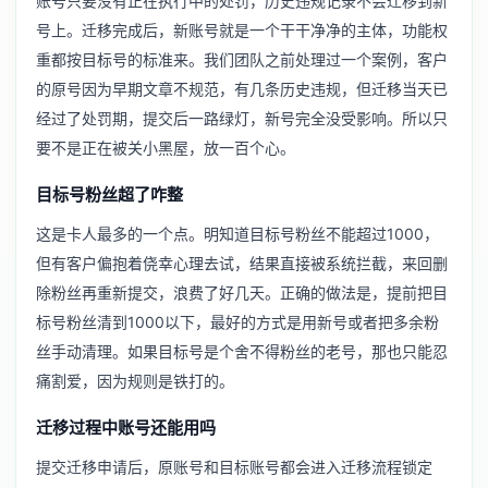
账号只要没有正在执行中的处罚，历史违规记录不会迁移到新
号上。迁移完成后，新账号就是一个干干净净的主体，功能权
重都按目标号的标准来。我们团队之前处理过一个案例，客户
的原号因为早期文章不规范，有几条历史违规，但迁移当天已
经过了处罚期，提交后一路绿灯，新号完全没受影响。所以只
要不是正在被关小黑屋，放一百个心。
目标号粉丝超了咋整
这是卡人最多的一个点。明知道目标号粉丝不能超过1000，
但有客户偏抱着侥幸心理去试，结果直接被系统拦截，来回删
除粉丝再重新提交，浪费了好几天。正确的做法是，提前把目
标号粉丝清到1000以下，最好的方式是用新号或者把多余粉
丝手动清理。如果目标号是个舍不得粉丝的老号，那也只能忍
痛割爱，因为规则是铁打的。
迁移过程中账号还能用吗
提交迁移申请后，原账号和目标账号都会进入迁移流程锁定