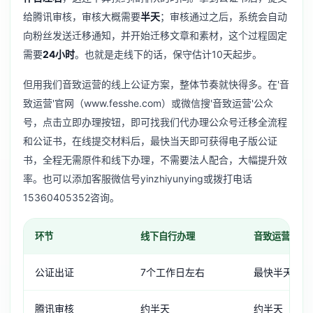
给腾讯审核，审核大概需要
半天
；审核通过之后，系统会自动
向粉丝发送迁移通知，并开始迁移文章和素材，这个过程固定
需要
24小时
。也就是走线下的话，保守估计10天起步。
但用我们音致运营的线上公证方案，整体节奏就快得多。在'音
致运营'官网（www.fesshe.com）或微信搜'音致运营'公众
号，点击立即办理按钮，即可找我们代办理公众号迁移全流程
和公证书，在线提交材料后，最快当天即可获得电子版公证
书，全程无需原件和线下办理，不需要法人配合，大幅提升效
率。也可以添加客服微信号yinzhiyunying或拨打电话
15360405352咨询。
环节
线下自行办理
音致运营线上
公证出证
7个工作日左右
最快半天，当
腾讯审核
约半天
约半天