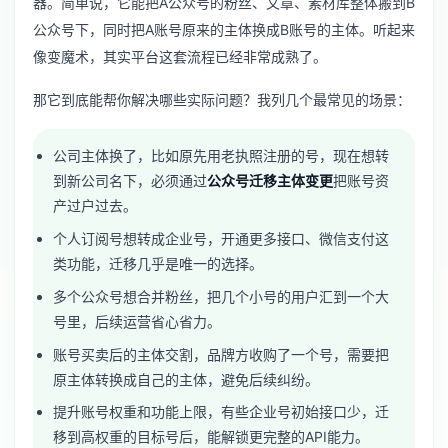
器。简单说，它能把A公众号的粉丝、文章、素材库整体搬到B
公众号下，同时把A账号原来的主体换成B账号的主体。听起来
像变魔术，其实平台这套流程已经非常成熟了。
那它到底能帮你解决哪些实际问题？我列几个最常见的场景：
公司主体换了，比如原先用老执照注册的号，现在想转
到新公司名下，必须通过
公众号迁移主体变更
把账号资
产过户过去。
个人订阅号想转成企业号，开通更多接口、微信支付这
类功能，迁移几乎是唯一的选择。
多个公众号想合并粉丝，把几个小号的用户汇到一个大
号里，后续运营省心省力。
账号买卖后的主体交割，品牌方收购了一个号，需要把
原主体转换成自己的主体，避免后续纠纷。
提升账号权重和功能上限，有些企业号初始接口少，迁
移到高权重的目标号后，能解锁更完整的API能力。