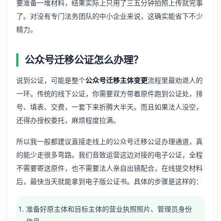
要准备一堆材料，结果实际上只用了三五分钟拍照上传就完事
了。对没有专门法务团队的中小企业来说，这确实能省下不少
精力。
公众号迁移公证怎么办理？
说到公证，可能是整个
公众号迁移主体变更
流程里最劝退人的
一环。传统的线下公证，你需要双方带着原件跑到公证处，排
号、填表、交费，一套下来折腾大半天。而且如果法人没空，
还得办授权委托，麻烦程度拉满。
所以我一般都建议直接走线上的
公众号迁移公证办理
通道，真
的能少走很多弯路。我们音致运营这边对接的电子公证，全程
不需要寄送原件，也不需要法人亲自出镜配合，在线提交材料
后，最快当天就能拿到电子版公证书。具体的步骤是这样的：
准备好原主体和目标主体的营业执照照片、管理员身份