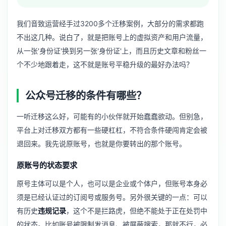
我们音致运营经手过3200多个迁移案例，大部分的需求都跑
不出这几种。说白了，就是把账号上的虚拟资产和用户流量，
从一张'身份证'换到另一张'身份证'上，而且历史文章和粉丝一
个不少地跟着走，这不就是账号平稳升级的最好办法吗？
公众号迁移的条件有哪些？
一听迁移这么好，可能有的小伙伴就开始蠢蠢欲动。但别急，
平台上对迁移双方都有一些硬杠杠，不符合条件硬闯肯定会被
退回来。我先说原账号，也就是你要转出的那个账号。
原账号的状态要求
原号主体可以是个人，也可以是企业或个体户，但账号本身必
须是已经认证过的订阅号或服务号。另外很关键的一点：可以
有历史
违规记录
，这个不是拦路虎，但绝不能处于正在处罚中
的状态。比如账号被限制发消息、被屏蔽搜索，那就不行，必