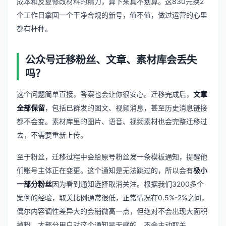
成本和反复修改材料的精力，算下来真不划算。这830元换2
个工作日拿回一个干净合规的新号，值不值，做过运营的心里
都有杆秤。
公众号迁移粉丝、文章、素材库会丢失
吗？
这个问题简单直接，答案也会让你很安心。迁移完成后，
文章
全部保留
，包括已群发的图文、视频消息，甚至历史消息链接
都不会变。素材库里的图片、语音、视频素材也会完整迁移过
去，不需要重新上传。
至于粉丝，迁移过程中会给原号粉丝发一条模板通知，提醒他
们账号主体正在变更。这个通知是无法跳过的，所以会有
极小
一部分粉丝
因为看到通知选择取消关注。根据我们3200多个
案例的经验，取关比例通常很低，正常情况在0.5%-2%之间，
偶尔内容调性差异大的会稍微高一点，但绝对不会出现大面积
掉粉。大部分用户对这个通知是无感的，不会主动取关。