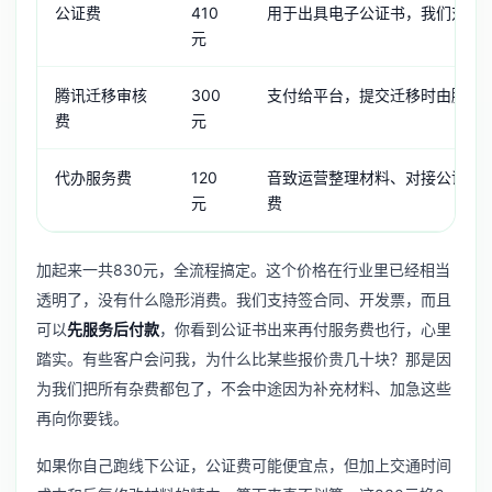
公证费
410
用于出具电子公证书，我们对接
元
腾讯迁移审核
300
支付给平台，提交迁移时由腾讯
费
元
代办服务费
120
音致运营整理材料、对接公证、
元
费
加起来一共830元，全流程搞定。这个价格在行业里已经相当
透明了，没有什么隐形消费。我们支持签合同、开发票，而且
可以
先服务后付款
，你看到公证书出来再付服务费也行，心里
踏实。有些客户会问我，为什么比某些报价贵几十块？那是因
为我们把所有杂费都包了，不会中途因为补充材料、加急这些
再向你要钱。
如果你自己跑线下公证，公证费可能便宜点，但加上交通时间