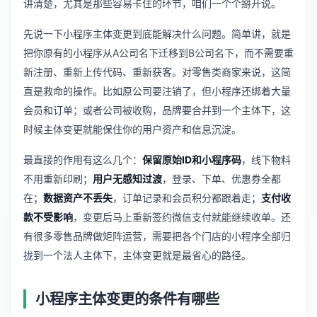
讲清楚，尤其是那些容易卡住的环节，咱们一个个掰开说。
先说一下小程序主体变更到底能解决什么问题。简单讲，就是
把你原有的小程序从A公司名下迁移到B公司名下，而不需要重
新注册、重新上传代码、重新获客。对零售类商家来说，这简
直是救命的操作。比如原公司要注销了，但小程序还绑着大量
会员和订单；或者公司被收购，品牌要合并到一个主体下，这
时候主体变更就能保住你的用户资产和信息沉淀。
最直接的作用有这么几个：
保留原始ID和小程序码
，线下物料
不用重新印刷；
用户无感知过渡
，登录、下单、优惠券全都
在；
数据资产不丢失
，订单记录和会员积分都跟着走；
支付收
款不受影响
，变更后马上重新签约微信支付就能继续收单。还
有很多零售品牌做矩阵运营，需要把各个门店的小程序全部归
拢到一个法人主体下，主体变更就是最省心的路径。
小程序主体变更的条件有哪些