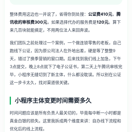
整体费用这边也一并说了，省得你到处搜：
公证费410元
，
腾
讯收的审核费300元
，如果选择代办的服务费是
120元
。算下
来几百块就能搞定，不用两位法人来回奔波。
我们团队之前处理过一个案例，一个做连锁零售的老板，自己
跑线下公证，因为原公司法人在外地出差，硬是等了整整9
天，错过了换季营销的窗口期。后来找到我们线上加急，下午
3点提交，晚上8点就下了电子公证书，第二天上午腾讯审核完
毕，小程序无缝切到了新主体，什么都没耽误。所以别在公证
这一步卡太久，找对渠道很关键。
小程序主体变更时间需要多久
时间问题应该是所有负责人最关切的，毕竟每中断一小时都是
真金白银的损失。这里我拆成两个维度来讲：自办线下流程和
优化后的线上流程。