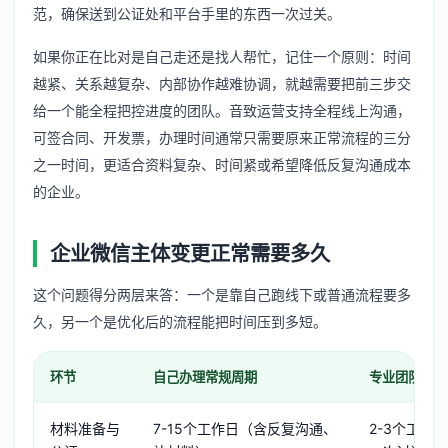
范，确保送到公证处和平台手里的东西一次过关。
如果你正在比对是自己走还是找人帮忙，记住一个原则：时间
越紧、关系越复杂、内部协作越难协调，就越需要把前三步交
给一个能全程把控进度的团队。音致运营支持全程线上沟通，
可签合同、开发票，办理时间通常只需要原来正常流程的三分
之一时间，更适合资料复杂、时间紧或希望降低反复沟通成本
的企业。
企业微信主体变更正常需要多久
这个问题得分两层来答：一个是靠自己跑线下或普通流程要多
久，另一个是优化后的流程能把时间压到多短。
环节
自己办理常规周期
专业团队协助
材料准备与
7-15个工作日（含反复沟通、
2-3个工作