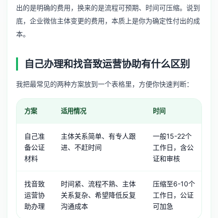
出的是明确的费用，换来的是流程可预期、时间可压缩。说到
底，企业微信主体变更的费用，本质上是你为确定性付出的成
本。
自己办理和找音致运营协助有什么区别
我把最常见的两种方案放到一个表格里，方便你快速判断：
方案
适用情况
时间
沟
自己准
主体关系简单、有专人跟
一般15-22个
需
备公证
进、不赶时间
工作日，含公
处
材料
证和审核
复
找音致
时间紧、流程不熟、主体
压缩至6-10个
全
运营协
关系复杂、希望降低反复
工作日，公证
对
助办理
沟通成本
可加急
梳