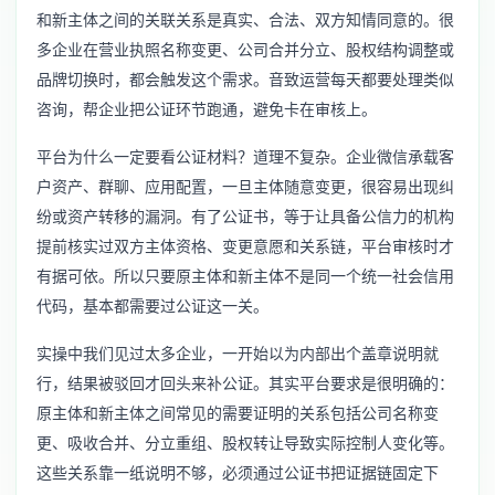
和新主体之间的关联关系是真实、合法、双方知情同意的。很
多企业在营业执照名称变更、公司合并分立、股权结构调整或
品牌切换时，都会触发这个需求。音致运营每天都要处理类似
咨询，帮企业把公证环节跑通，避免卡在审核上。
平台为什么一定要看公证材料？道理不复杂。企业微信承载客
户资产、群聊、应用配置，一旦主体随意变更，很容易出现纠
纷或资产转移的漏洞。有了公证书，等于让具备公信力的机构
提前核实过双方主体资格、变更意愿和关系链，平台审核时才
有据可依。所以只要原主体和新主体不是同一个统一社会信用
代码，基本都需要过公证这一关。
实操中我们见过太多企业，一开始以为内部出个盖章说明就
行，结果被驳回才回头来补公证。其实平台要求是很明确的：
原主体和新主体之间常见的需要证明的关系包括公司名称变
更、吸收合并、分立重组、股权转让导致实际控制人变化等。
这些关系靠一纸说明不够，必须通过公证书把证据链固定下