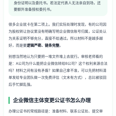
身份证明以及委托书。若法定代表人无法亲自到场，还
要额外准备授权委托书。
很多企业就卡在第二项上。我们实际处理时发现，有的公司因
为股权转让协议里没有明确写明企业微信账号归属，公证处认
为关系证明不够充分，直接不给通过。所以材料不是越多越
好，而是要
逻辑严密、链条完整
。
别想当然地认为只要把一堆文件堆上去就行。审核老师看的
是：A公司为什么能把企业微信转给B公司？这个权利来源合法
吗？材料之间有没有矛盾？如果自己拿不准，可以先把材料清
单发给专业团队做一次免费评估（文末有方式），总比被驳回
后手忙脚乱强。
企业微信主体变更公证书怎么办理
办理公证书的常规路径是：准备材料、联系公证处、提交审