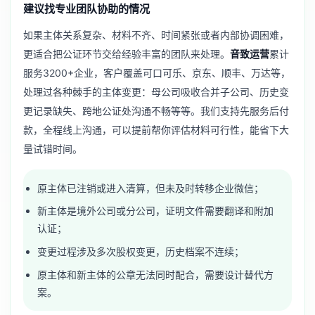
建议找专业团队协助的情况
如果主体关系复杂、材料不齐、时间紧张或者内部协调困难，
更适合把公证环节交给经验丰富的团队来处理。
音致运营
累计
服务3200+企业，客户覆盖可口可乐、京东、顺丰、万达等，
处理过各种棘手的主体变更：母公司吸收合并子公司、历史变
更记录缺失、跨地公证处沟通不畅等等。我们支持先服务后付
款，全程线上沟通，可以提前帮你评估材料可行性，能省下大
量试错时间。
原主体已注销或进入清算，但未及时转移企业微信；
新主体是境外公司或分公司，证明文件需要翻译和附加
认证；
变更过程涉及多次股权变更，历史档案不连续；
原主体和新主体的公章无法同时配合，需要设计替代方
案。