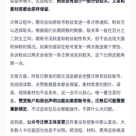
容是命根子。先说结论：
粉丝会有极小一部分会取关，文章和
素材库都会原样保留
。
迁移过程中，腾讯会向原账号粉丝发送一条迁移通知，粉丝可
以选择取关。根据我们长期观察的数据，取关率一般在百分之
二到五之间，跟账号活跃度和粉丝粘性有关，但不会出现大面
积掉粉的情况。如果你提前在账号里发一两次推送做个预告，
告诉粉丝过两天会收到一条迁移消息别取关，这个比例还能再
降一点。
文章方面，所有已群发的图文消息都会完整迁移到目标账号，
包括阅读数、点赞数据基本都会保留。素材库里的图片、语
音、视频素材也不会丢失，这一点可以放心。唯一要注意的
是，
赞赏账户和原创声明功能如果原账号有，迁移后可能需要
重新绑定
，不过这些在后台都能操作，不算什么大问题。
说到底，
公众号迁移主体变更
这件事没有想象中那么复杂，大
多数人卡住是因为信息不对称。把流程、材料、费用这些搞清