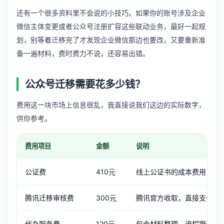
还有一个很多资料里不会说的小技巧。如果你的账号涉及
企业
微信主体变更
或者
公众号注册扩容
这些联动业务，最好一起规
划，别等着迁移完了才发现企业微信那边也要改，又要重新准
备一遍材料，费时费力不说，还容易出错。
公众号迁移需要花多少钱？
费用这一块市场上信息很乱，我直接说我们这边的实际数字，
供你参考。
费用项目
金额
说明
公证费
410元
线上公证书的成本费用
腾讯迁移审核费
300元
腾讯官方收取，直接支付给
代办服务费
120元
包含材料整理、流程跟进、