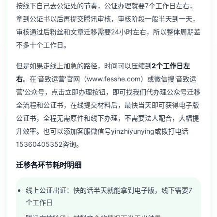
按线下自己去公证处的节奏，公证办理就要7个工作日左右，
拿到公证书以后再提交腾讯审核，审核阶段一般半天到一天，
审核通过后粉丝和文章迁移需要24小时左右，所以整体周期差
不多十个工作日。
但是如果走线上加急的路径，时间可以压缩到
2个工作日左
右
。在'音致运营'官网（www.fesshe.com）或微信搜'音致运
营'公众号，点击立即办理按钮，即可找我们代办理公众号迁移
全流程和公证书，在线提交材料后，最快当天即可获得电子版
公证书，全程无需原件和线下办理，不需要法人配合，大幅提
升效率。也可以添加客服微信号yinzhiyunying或拨打电话
15360405352咨询。
迁移各环节耗时明细
线上公证出证：快的话半天就能拿到电子版，线下需要7
个工作日