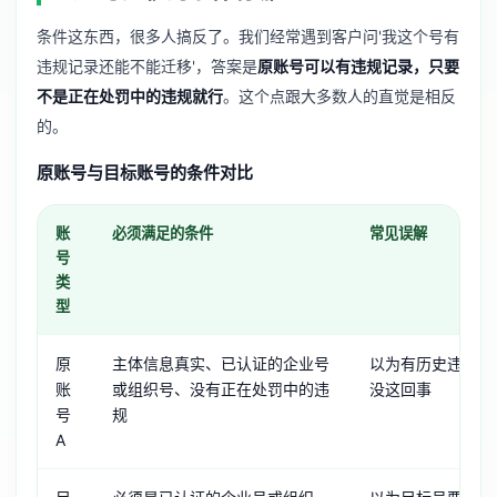
条件这东西，很多人搞反了。我们经常遇到客户问'我这个号有
违规记录还能不能迁移'，答案是
原账号可以有违规记录，只要
不是正在处罚中的违规就行
。这个点跟大多数人的直觉是相反
的。
原账号与目标账号的条件对比
账
必须满足的条件
常见误解
号
类
型
原
主体信息真实、已认证的企业号
以为有历史违规就
账
或组织号、没有正在处罚中的违
没这回事
号
规
A