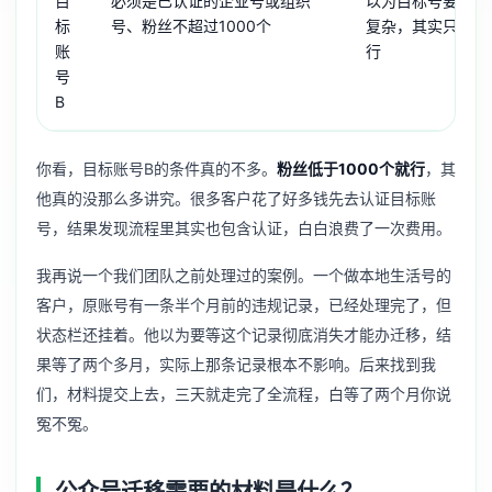
目
必须是已认证的企业号或组织
以为目标号要求跟
标
号、粉丝不超过1000个
复杂，其实只要粉丝
账
行
号
B
你看，目标账号B的条件真的不多。
粉丝低于1000个就行
，其
他真的没那么多讲究。很多客户花了好多钱先去认证目标账
号，结果发现流程里其实也包含认证，白白浪费了一次费用。
我再说一个我们团队之前处理过的案例。一个做本地生活号的
客户，原账号有一条半个月前的违规记录，已经处理完了，但
状态栏还挂着。他以为要等这个记录彻底消失才能办迁移，结
果等了两个多月，实际上那条记录根本不影响。后来找到我
们，材料提交上去，三天就走完了全流程，白等了两个月你说
冤不冤。
公众号迁移需要的材料是什么？