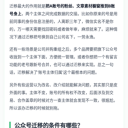
迁移最大的作用就是
把A账号的粉丝、文章素材橱窗推到B账
号身上
，两个主体之间完成数据的交接。比如你原来的号是用
前同事的身份信息注册的，人离职三年了，微信实名不是你
的，万一哪天需要找回密码或者做年审，麻烦就来了。这种情
况下通过迁移把号换到自己公司名下，一劳永逸。
还有一些场景是公司并购重组之后，多个品牌要把旗下公众号
收拢到一个主体下面，方便统一管理。或者你想把一个有留言
功能的老号跟新号合并，也可以通过迁移来实现。总之一句
话，迁移解决了'账号主体归属'这个最根本的问题。
另外有些运营以为改名、改介绍就能解决问题，其实那只是皮
外面的事。主体不变，账号的所有权不改变，后面涉及到交
易、合作盖章的时候对方一查主体就会发现不一致，很尴尬。
所以该办迁移的时候就别拖。
公众号迁移的条件有哪些？